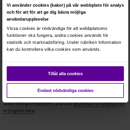
har tillgång till Mina sidor.
Vi använder cookies (kakor) på vår webbplats för analys
och för att för att ge dig bästa möjliga
Söker du bostad, bilplats eller
användarupplevelse
förråd?
Vissa cookies är nödvändiga för att webbplatsens
funktioner ska fungera, andra cookies används för
Registrera dig som sökande och börja samla poäng redan
statistik och marknadsföring. Under rubriken Information
idag. Efter att du registrerat dig kan du logga in med
kan du kontrollera vilka cookies som används.
BankID eller lösenord. Alla som fyllt 16 år kan registrera
sig som sökande.
Tillåt alla cookies
Registrera mig nu
The registration form needs to be completed in
Endast nödvändiga cookies
Swedish. As you are not able to use Google Translate
when filling in the form, you can
download an instruction
in English here
.