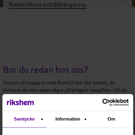
Kontrollera inställningarna.
Bor du redan hos oss?
Genom att logga in med BankID blir det enkelt, du
behöver du inte ange några ytterligare uppgifter. Vill du
hellre logga in med lösenord så måste du första gången
registrera dig med personnummer och objektsnummer.
Använd då knappen "Registrera mig nu"
Samtycke
Information
Om
Tänk på att det bara är du som står på kontraktet som