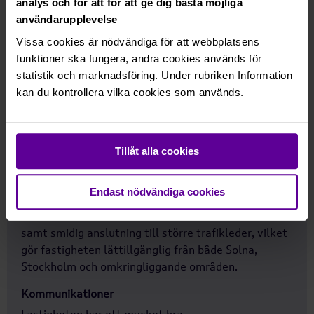
Gatuadress
analys och för att för att ge dig bästa möjliga
användarupplevelse
Hagalundsgatan 35
Vissa cookies är nödvändiga för att webbplatsens
Byggår
funktioner ska fungera, andra cookies används för
1973
statistik och marknadsföring. Under rubriken Information
kan du kontrollera vilka cookies som används.
Omgivning
Fastigheten är belägen i ett attraktivt och
väletablerat område i Solna, med närhet till
Hagalundsgatans centrum och ett brett utbud av
Tillåt alla cookies
service. I närområdet finns restaurang, Willys och
övriga bekvämligheter som underlättar vardagen
Endast nödvändiga cookies
för både anställda och besökare. Området har goda
kommunikationer med närhet till bussförbindelser
samt smidig anslutning till större trafikleder, vilket
gör fastigheten lättillgänglig från både Solna,
Stockholm och omkringliggande områden.
Kommunikationer