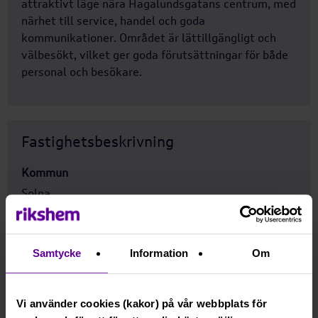
attraktivt läge nära Hagalundsgatans centrum, med
närhet till service, handel och goda
kommunikationer. Området är lättillgängligt och
välbesökt, vilket ger goda förutsättningar för både
personal och besökare.
Fastighetsbeskrivning
Kommun
Solna
Område
Hagalund
Samtycke
Information
Om
Ort
Solna
Vi använder cookies (kakor) på vår webbplats för