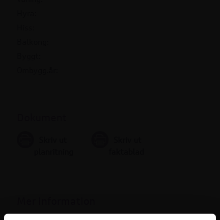
Hyra:
Hiss:
Balkong:
Byggt:
Ombygg.år:
Dokument
Skriv ut
Skriv ut
planritning
faktablad
Mer information