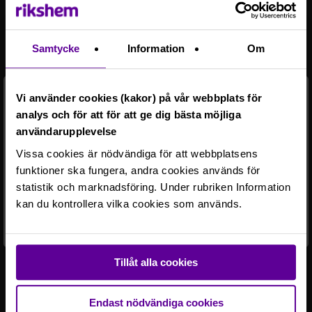
Ett tv-paket från Telia samt en
bredbandsuppkoppling om 1 Mbit/s ingår i hyran för
våra hyresgäster som ansluts till det nya öppna
Samtycke
Information
Om
nätet via fiber. Bredbandsabonnemang kan
tecknas av hyresgästen via Z-market. Läs mer på
länken. https://www.rikshem.se/bo-hos-
Vi använder cookies (kakor) på vår webbplats för
oss/hyresgast-hos-rikshem/bredband-tv/
analys och för att för att ge dig bästa möjliga
användarupplevelse
Parkering: Hanteras av APCOA.se. Övrigt hänvisas
Vissa cookies är nödvändiga för att webbplatsens
till kommunens boendeparkering.
Ett fel har inträffat.
funktioner ska fungera, andra cookies används för
Du är inte behörig att se detaljer för detta
statistik och marknadsföring. Under rubriken Information
objekt.
kan du kontrollera vilka cookies som används.
Rikshem reserverar sig mot eventuella fel eller avvikelser som
kan förekomma i lägenhetsannonsen eller i planritningen.
Tillåt alla cookies
Endast nödvändiga cookies