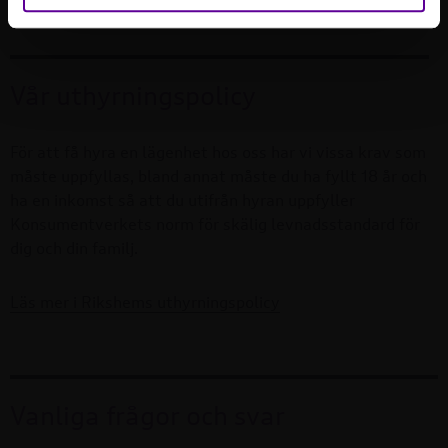
Läs mer om området
Vår uthyrningspolicy
För att få hyra en lägenhet hos oss har vi vissa krav som
måste uppfyllas, bland annat måste du ha fyllt 18 år och
ha en inkomst så att du utifrån hyran uppfyller
Konsumentverkets norm för skälig levnadsstandard för
dig och din familj.
Läs mer i Rikshems uthyrningspolicy
Vanliga frågor och svar