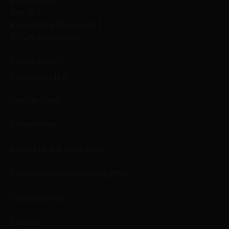
Rikshem AB
Box 307
Klara Södra Kyrkogata 1
101 26 Stockholm
Presskontakt
KUNDSERVICE
Vanliga frågor
Felanmälan
Kontakta ditt ortskontor
Dataskydd och personuppgifter
Visselblåsning
Cookies