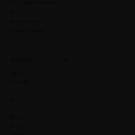
Ev. möjlig inflyttning:
Anmäl senast:
Antal sökande:
Högst köpoäng:
Objektsinformation
Adress:
Område:
Obj.nr:
Lgh.nr:
Rum:
Boyta:
Våning: