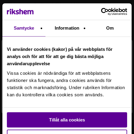
I hyran ingår digital-TV med Allentes grundutbud
med digitala TV-kanaler. Du behöver själv teckna
det hos GlobalConnect, där du även tecknar
bredbandsabonnemang som ej ingår i hyran.
Samtycke
Information
Om
Hyresgästen tecknar eget abonnemang för
hushållsel.
Vi använder cookies (kakor) på vår webbplats för
analys och för att för att ge dig bästa möjliga
Hyran som framgår i annonsen är enligt 2026 års
användarupplevelse
hyresnivå.
Vissa cookies är nödvändiga för att webbplatsens
Ett fel har inträffat.
funktioner ska fungera, andra cookies används för
Datum för senast anmälan kan komma att ändras.
Du är inte behörig att se detaljer för detta
statistik och marknadsföring. Under rubriken Information
objekt.
kan du kontrollera vilka cookies som används.
Rikshem reserverar sig mot eventuella fel eller avvikelser som
kan förekomma i lägenhetsannonsen eller i planritningen.
Tillåt alla cookies