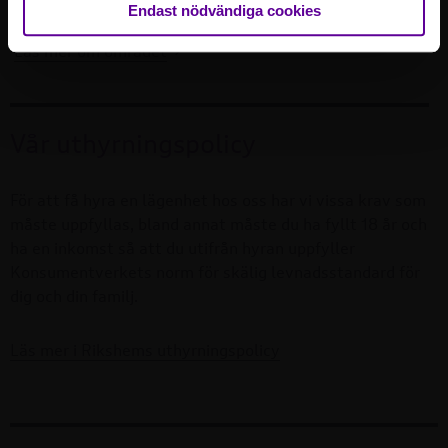
Endast nödvändiga cookies
Läs mer om området
Vår uthyrningspolicy
För att få hyra en lägenhet hos oss har vi vissa krav som
måste uppfyllas, bland annat måste du ha fyllt 18 år och
ha en inkomst så att du utifrån hyran uppfyller
Konsumentverkets norm för skälig levnadsstandard för
dig och din familj.
Läs mer i Rikshems uthyrningspolicy