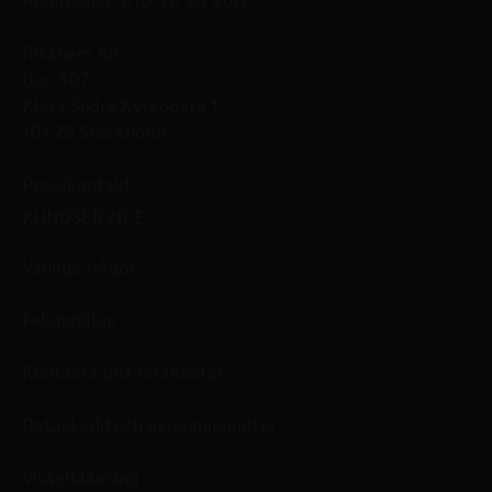
Kundtjänst: 010-70 99 200
Rikshem AB
Box 307
Klara Södra Kyrkogata 1
101 26 Stockholm
Presskontakt
KUNDSERVICE
Vanliga frågor
Felanmälan
Kontakta ditt ortskontor
Dataskydd och personuppgifter
Visselblåsning