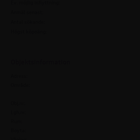
Ev. möjlig inflyttning:
Anmäl senast:
Antal sökande:
Högst köpoäng:
Objektsinformation
Adress:
Område:
Obj.nr:
Lgh.nr:
Rum:
Boyta:
Våning: