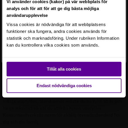
Vi använder cookies (kakor) på vår webbplats för
analys och för att för att ge dig bästa möjliga
Rikshem reserverar sig mot eventuella fel eller avvikelser som
kan förekomma i lägenhetsannonsen eller i planritningen.
användarupplevelse
Vissa cookies är nödvändiga för att webbplatsens
Ett fel har inträffat.
funktioner ska fungera, andra cookies används för
Du är inte behörig att se detaljer för detta
statistik och marknadsföring. Under rubriken Information
objekt.
kan du kontrollera vilka cookies som används.
Läs mer om området
Tillåt alla cookies
Vår uthyrningspolicy
Endast nödvändiga cookies
För att få hyra en lägenhet hos oss har vi vissa krav som
måste uppfyllas, bland annat måste du ha fyllt 18 år och
ha en inkomst så att du utifrån hyran uppfyller
Konsumentverkets norm för skälig levnadsstandard för
dig och din familj.