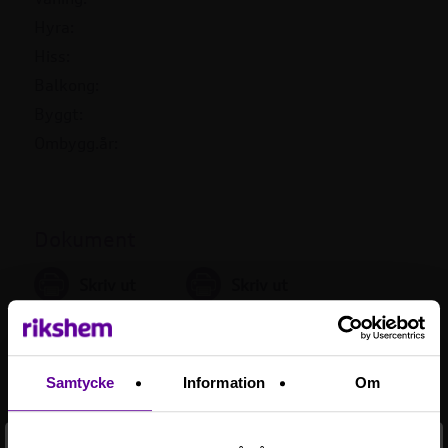
Hyra:
Hiss:
Balkong:
Byggt:
Ombygg.år:
Dokument
Skriv ut
Skriv ut
planritning
faktablad
Samtycke
Information
Om
Mer information