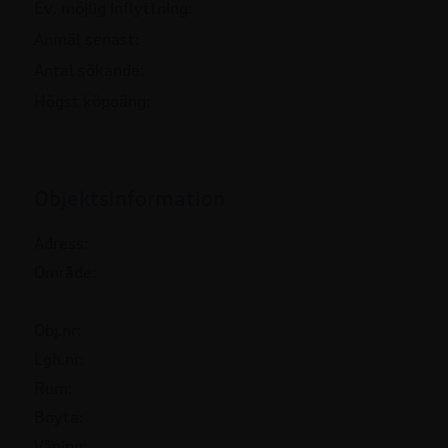
Ev. möjlig inflyttning:
Anmäl senast:
Antal sökande:
Högst köpoäng:
Objektsinformation
Adress:
Område:
Obj.nr:
Lgh.nr:
Rum:
Boyta:
Våning: