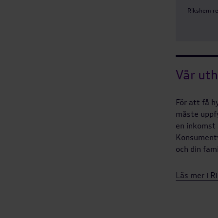
Rikshem re
Vår uth
För att få 
måste uppfy
en inkomst 
Konsumentve
och din fami
Läs mer i R