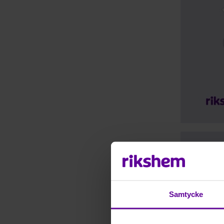
Tillträde
Anmäl s
Samtycke
Objek