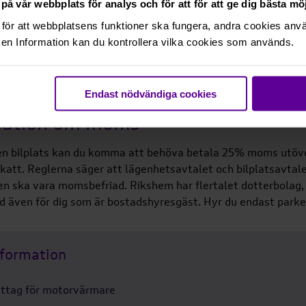
på vår webbplats för analys och för att för att ge dig bästa m
Område:
för att webbplatsens funktioner ska fungera, andra cookies använ
e backe 2
Märsta - Steningebacke
en Information kan du kontrollera vilka cookies som används.
Hyra:
g - El
530 kr
Endast nödvändiga cookies
mation om moms
en bilplats kan du komma att behöva betala 25% moms utöve
att. Reglerna säger att lägenhetsavtalet och bilplatsavtale
en ska vara momsbefriad. Rikshem har flertalet dotterbolag, vi
även för dig som är bostadshyresgäst. Hyr du endast parke
nformation
uttag för motorvärmare