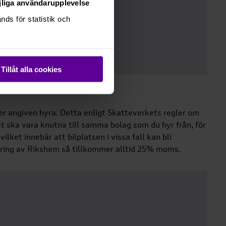
öjliga användarupplevelse
Obj.nr:
ds för statistik och
4057-P019
Tillåt alla cookies
r angiven hyra. Detta enligt Skatteverkets regler om
t ska vara knutna till samma bolag som du hyr från, för
lket innebär att bilplatsen i vissa fall kan bli
ring av Rikshem så tillkommer alltid 25% moms.