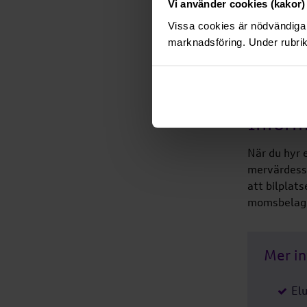
Vi använder cookies (kakor) 
Adress:
Vissa cookies är nödvändiga 
Stening
marknadsföring. Under rubrik
Typ:
Parkerin
Infor
När du hyr 
mervärdessk
att bilplats
momsbelagd 
Mer i
El