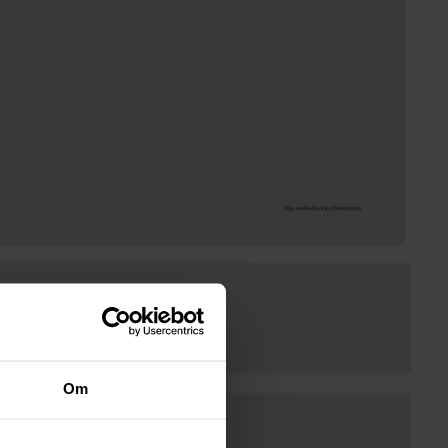
lt
Om