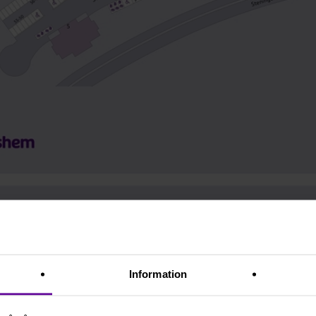
:
Flexibelt
Ev. möjlig inflyttning:
Flexibe
enast:
2026-12-31
Information
tsinformation