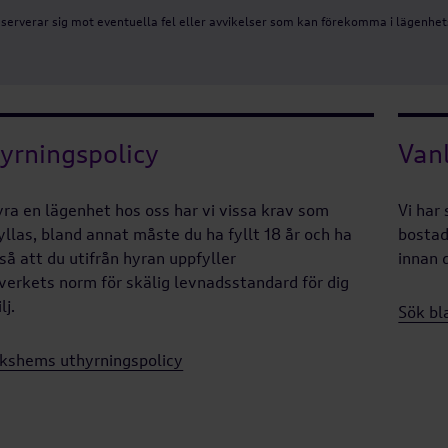
serverar sig mot eventuella fel eller avvikelser som kan förekomma i lägenhets
yrningspolicy
Vanl
hyra en lägenhet hos oss har vi vissa krav som
Vi har
llas, bland annat måste du ha fyllt 18 år och ha
bostad
så att du utifrån hyran uppfyller
innan 
rkets norm för skälig levnadsstandard för dig
lj.
Sök bl
ikshems uthyrningspolicy