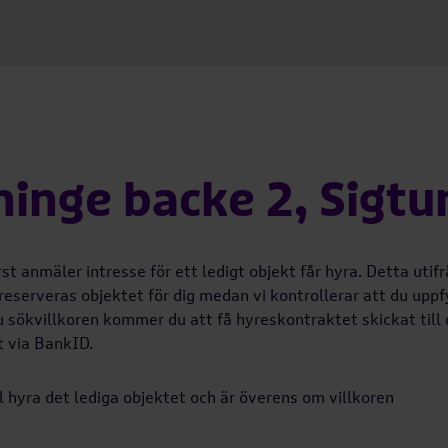
ninge backe 2, Sigt
st anmäler intresse för ett ledigt objekt får hyra. Detta utif
 reserveras objektet för dig medan vi kontrollerar att du uppf
u sökvillkoren kommer du att få hyreskontraktet skickat till 
t via BankID.
ll hyra det lediga objektet och är överens om villkoren