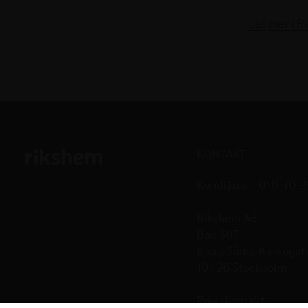
Läs mer i R
KONTAKT
Kundtjänst: 010-70 
Rikshem AB
Box 307
Klara Södra Kyrkogat
101 26 Stockholm
Presskontakt