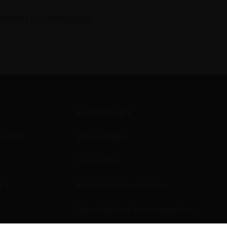
ikshems uthyrningspolicy
KUNDSERVICE
99 200
Vanliga frågor
Felanmälan
a 1
Kontakta ditt ortskontor
Dataskydd och personuppgifter