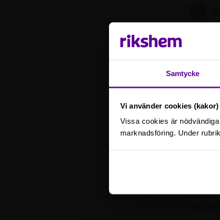
Sk
Mer i
Samtycke
I hyran 
GlobalCo
Vi använder cookies (kakor) 
Vissa cookies är nödvändiga 
Hyresgä
marknadsföring. Under rubrik
Hyran so
Datum f
Garage o
garagepl