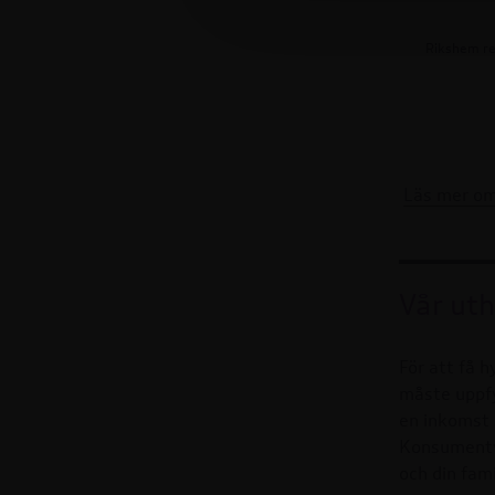
Rikshem re
Läs mer o
Vår uth
För att få 
måste uppfy
en inkomst 
Konsumentve
och din fami