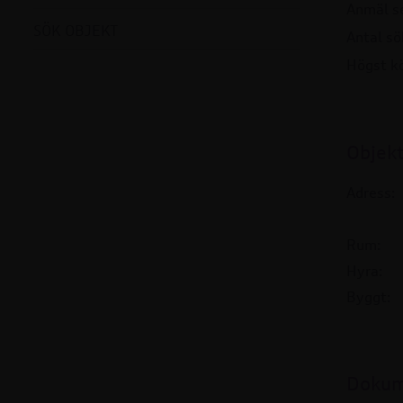
Anmäl s
SÖK OBJEKT
Antal s
Högst k
Objek
Adress:
Rum:
Hyra:
Byggt:
Doku