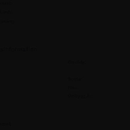
enast:
ökande:
öpoäng:
tsinformation
Område:
Boyta:
Hiss:
Ombygg.år:
ment