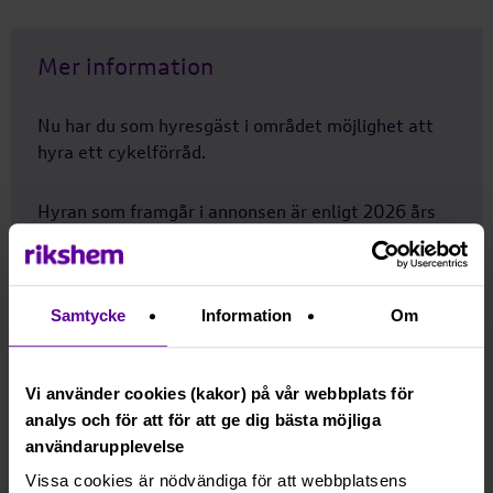
Mer information
Nu har du som
hyresgäst
i området
möjlighet att
hyra
ett cykelförråd.
Hyran som framgår i annonsen är enligt 2026 års
hyresnivå. Årlig hyreshöjning på 4% sker per den 1
januari varje år.
Samtycke
Information
Om
Sökande måste vara hyresgäst i området
Rikshem reserverar sig mot eventuella fel eller avvikelser som
Vi använder cookies (kakor) på vår webbplats för
kan förekomma i lägenhetsannonsen eller i planritningen.
analys och för att för att ge dig bästa möjliga
användarupplevelse
Vissa cookies är nödvändiga för att webbplatsens