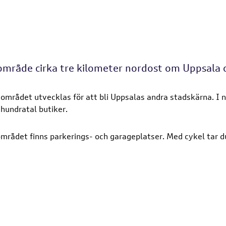
 område cirka tre kilometer nordost om Uppsala
mrådet utvecklas för att bli Uppsalas andra stadskärna. I nä
hundratal butiker.
mrådet finns parkerings- och garageplatser. Med cykel tar du